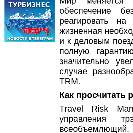
Мир меняется 
обеспечение бе
реагировать на
жизненная необхо
и к деловым поезд
полную гаранти
значительно уве
случае разнообр
TRM.
Как просчитать 
Travel Risk M
управления т
всеобъемлющий, 